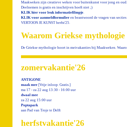
Maakweken zijn creatieve weken voor buitenkunst voor jong en oud
Deelnemen is gratis en inschrijven hoeft niet ;)
KLIK hier voor leuk informatiefilmpje
.
KLIK voor aanmeldformulier
en beantwoord de vragen van sectie
VERTOON JE KUNST herfst'25.
Waarom Griekse mythologie
De Griekse mythologie hoort in meivakanties bij Maakweken. Waa
zomervakantie'26
ANTIGONE
maak mee
[Vrije inloop. Gratis.]
ma 17 - za 22 aug 13:30 - 16:00 uur
dwaal mee
za 22 aug 15:00 uur
Poptapark
aan Pad van Troje te Delft
herfstvakantie'26