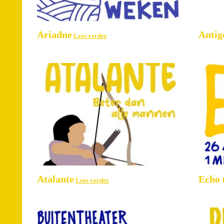
Ariadne
Antig
Lees verder
Atalante
Echo 
Lees verder