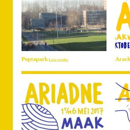
Poptapark
Arac
Lees verder