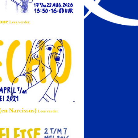
one
Lees verder
(en Narcissus)
Lees verder