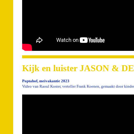
Kijk en luister JASON &
Poptahof, meivakantie 2023
Video van Raoul Koster, verteller Frank Koenen, gemaakt door kind