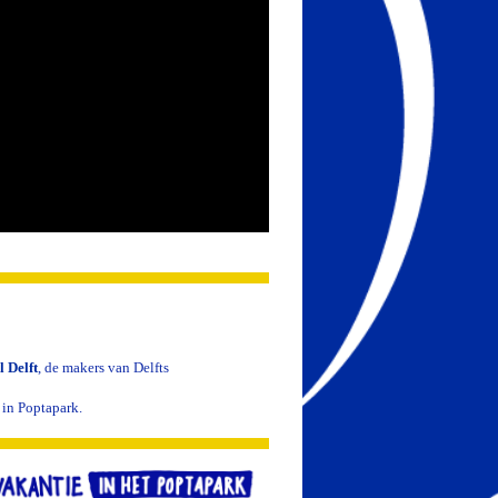
l Delft
, de makers van Delfts
 in Poptapark.