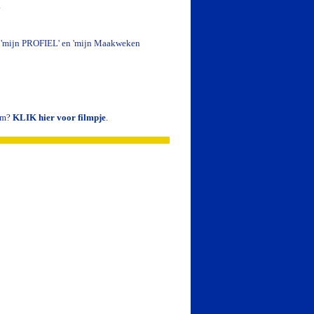
.
s 'mijn PROFIEL' en 'mijn Maakweken
rom?
KLIK hier voor filmpje
.