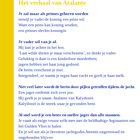
Het verhaal van Atalante
Je zal maar als prinses geboren worden
terwijl je vader de koning een prins wil.
Want een prins kan koning worden,
een prinses slechts koningin.
Je vader wil van je af.
Hij laat je achter in het bos.
‘Laat wilde dieren je maar verscheuren’, zo denkt je vader.
Gelukkig is daar is een kinderloze moederbeer,
jagers hebben net haar jong gedood.
De berin verscheurt je niet.
Integendeel, ze warmt je tegen haar vacht en geeft je haar melk.
Niet veel later wordt de berin door pijlen getroffen tijdens de jacht.
Een jager ontfermt zich over jou.
Hij geeft je je naam: Atalante van Kalydonië.
Kalydonië is de streek waar je gevonden bent.
Al snel word je een beter en sneller jager dan alle mannen.
Je vaart als enige vrouw zelfs mee met de heldhaftige Argonauten om
het Gulden Vlies te halen.
En je wil net als je favoriete jachtgodin Artemis ongetrouwd en
ongebonden blijven.