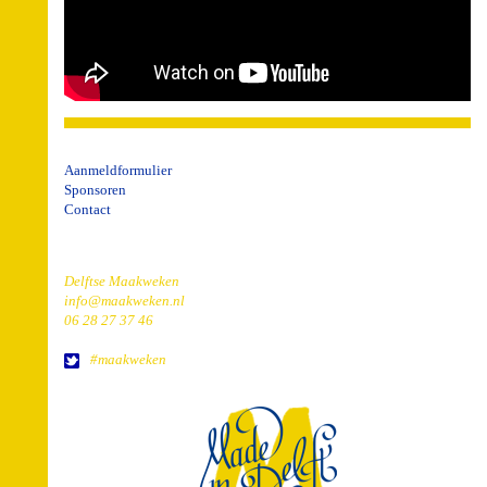
Aanmeldformulier
Sponsoren
Contact
Delftse Maakweken
info@maakweken.nl
06 28 27 37 46
#maakweken
home