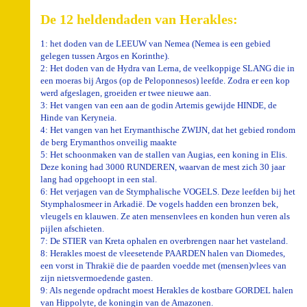
De 12 heldendaden van Herakles:
1: het doden van de LEEUW van Nemea (Nemea is een gebied
gelegen tussen Argos en Korinthe).
2: Het doden van de Hydra van Lerna, de veelkoppige SLANG die in
een moeras bij Argos (op de Peloponnesos) leefde. Zodra er een kop
werd afgeslagen, groeiden er twee nieuwe aan.
3: Het vangen van een aan de godin Artemis gewijde HINDE, de
Hinde van Keryneia.
4: Het vangen van het Erymanthische ZWIJN, dat het gebied rondom
de berg Erymanthos onveilig maakte
5: Het schoonmaken van de stallen van Augias, een koning in Elis.
Deze koning had 3000 RUNDEREN, waarvan de mest zich 30 jaar
lang had opgehoopt in een stal.
6: Het verjagen van de Stymphalische VOGELS. Deze leefden bij het
Stymphalosmeer in Arkadië. De vogels hadden een bronzen bek,
vleugels en klauwen. Ze aten mensenvlees en konden hun veren als
pijlen afschieten.
7: De STIER van Kreta ophalen en overbrengen naar het vasteland.
8: Herakles moest de vleesetende PAARDEN halen van Diomedes,
een vorst in Thrakië die de paarden voedde met (mensen)vlees van
zijn nietsvermoedende gasten.
9: Als negende opdracht moest Herakles de kostbare GORDEL halen
van Hippolyte, de koningin van de Amazonen.