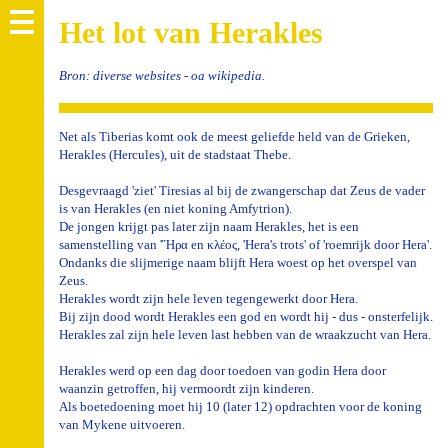
Het lot van Herakles
Bron: diverse websites - oa wikipedia.
Net als Tiberias komt ook de meest geliefde held van de Grieken,
Herakles (Hercules), uit de stadstaat Thebe.
Desgevraagd 'ziet' Tiresias al bij de zwangerschap dat Zeus de vader
is van Herakles (en niet koning Amfytrion).
De jongen krijgt pas later zijn naam Herakles, het is een
samenstelling van 'Ἥρα en κλέος, 'Hera's trots' of 'roemrijk door Hera'.
Ondanks die slijmerige naam blijft Hera woest op het overspel van
Zeus.
Herakles wordt zijn hele leven tegengewerkt door Hera.
Bij zijn dood wordt Herakles een god en wordt hij - dus - onsterfelijk.
Herakles zal zijn hele leven last hebben van de wraakzucht van Hera.
Herakles werd op een dag door toedoen van godin Hera door
waanzin getroffen, hij vermoordt zijn kinderen.
Als boetedoening moet hij 10 (later 12) opdrachten voor de koning
van Mykene uitvoeren.